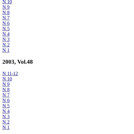
N 10
N 9
N 8
N 7
N 6
N 5
N 4
N 3
N 2
N 1
2003, Vol.48
N 11-12
N 10
N 9
N 8
N 7
N 6
N 5
N 4
N 3
N 2
N 1