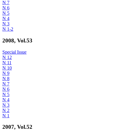
N 7
N 6
N 5
N 4
N 3
N 1-2
2008, Vol.53
Special Issue
N 12
N 11
N 10
N 9
N 8
N 7
N 6
N 5
N 4
N 3
N 2
N 1
2007, Vol.52