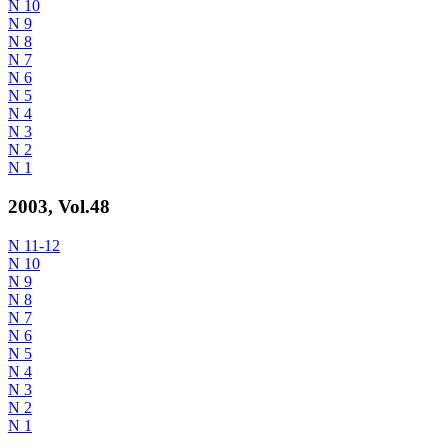
N 10
N 9
N 8
N 7
N 6
N 5
N 4
N 3
N 2
N 1
2003, Vol.48
N 11-12
N 10
N 9
N 8
N 7
N 6
N 5
N 4
N 3
N 2
N 1