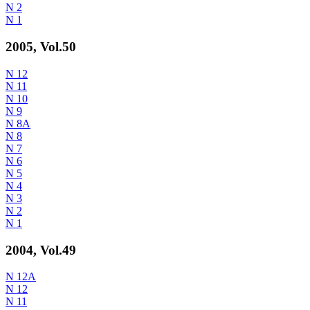
N 2
N 1
2005, Vol.50
N 12
N 11
N 10
N 9
N 8A
N 8
N 7
N 6
N 5
N 4
N 3
N 2
N 1
2004, Vol.49
N 12A
N 12
N 11