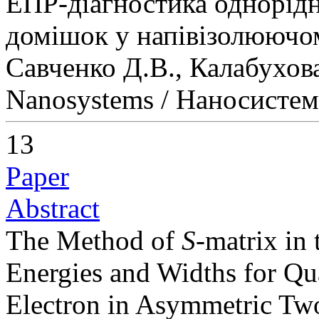
ЕПР-діагностика однорідн
домішок у напівізолюючо
Савченко Д.В., Калабухов
Nanosystems / Наносисте
13
Paper
Abstract
The Method of
S
-matrix in
Energies and Widths for Qua
Electron in Asymmetric Tw