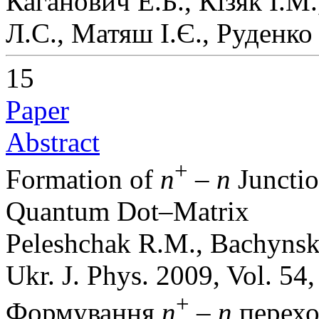
Каганович Е.Б., Кізяк І.М
Л.С., Матяш І.Є., Руденко
15
Paper
Abstract
+
Formation of
n
–
n
Junctio
Quantum Dot–Matrix
Peleshchak R.M., Bachynsk
Ukr. J. Phys. 2009, Vol. 54
+
Формування
n
–
n
перехо