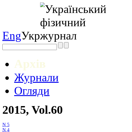
Eng
Укр
Архів
Журнали
Огляди
2015, Vol.60
N 5
N 4