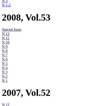
N 3
N 1-2
2008, Vol.53
Special Issue
N 12
N 11
N 10
N 9
N 8
N 7
N 6
N 5
N 4
N 3
N 2
N 1
2007, Vol.52
N 12