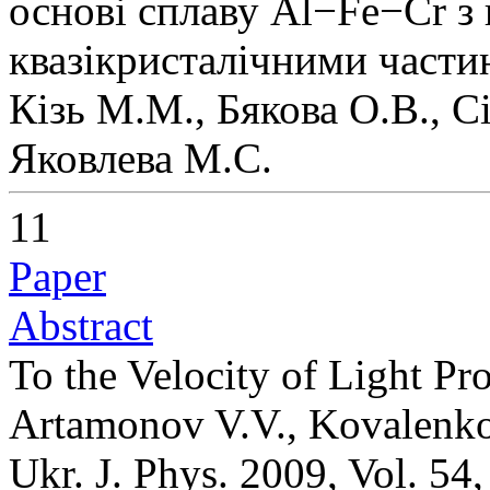
основі сплаву Al−Fe−Cr з
квазікристалічними част
Кізь М.М., Бякова О.В., С
Яковлева М.С.
11
Paper
Abstract
To the Velocity of Light Pr
Artamonov V.V., Kovalenko 
Ukr. J. Phys. 2009, Vol. 54