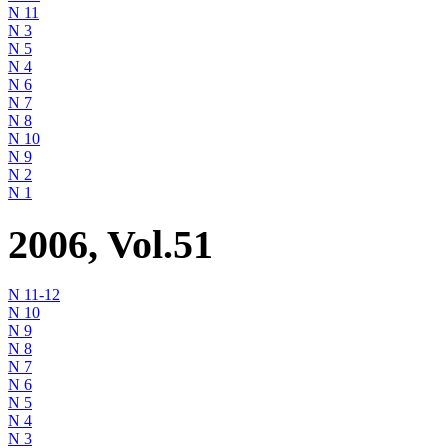
N 11
N 3
N 5
N 4
N 6
N 7
N 8
N 10
N 9
N 2
N 1
2006, Vol.51
N 11-12
N 10
N 9
N 8
N 7
N 6
N 5
N 4
N 3