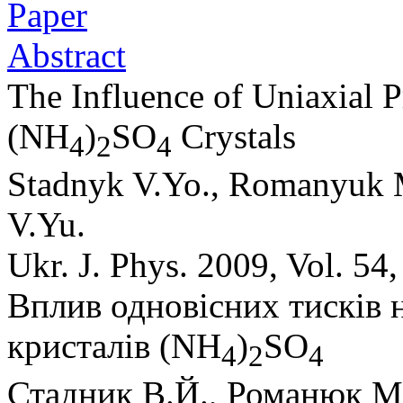
Paper
Abstract
The Influence of Uniaxial P
(NH
)
SO
Crystals
4
2
4
Stadnyk V.Yo., Romanyuk 
V.Yu.
Ukr. J. Phys. 2009, Vol. 54
Вплив одновісних тисків
кристалів (NH
)
SO
4
2
4
Стадник В.Й., Романюк М.