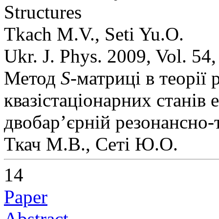
Structures
Tkach M.V., Seti Yu.O.
Ukr. J. Phys. 2009, Vol. 54
Метод
S
-матриці в теорії
квазістаціонарних станів 
двобар’єрній резонансно-
Ткач М.В., Сеті Ю.О.
14
Paper
Abstract