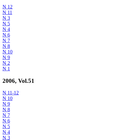
N 12
N 11
N 3
N 5
N 4
N 6
N 7
N 8
N 10
N 9
N 2
N 1
2006, Vol.51
N 11-12
N 10
N 9
N 8
N 7
N 6
N 5
N 4
N 3