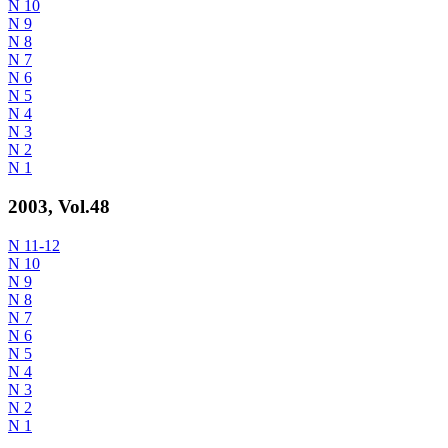
N 10
N 9
N 8
N 7
N 6
N 5
N 4
N 3
N 2
N 1
2003, Vol.48
N 11-12
N 10
N 9
N 8
N 7
N 6
N 5
N 4
N 3
N 2
N 1