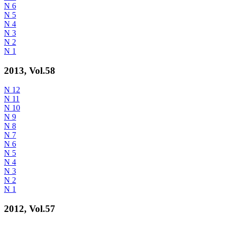
N 6
N 5
N 4
N 3
N 2
N 1
2013, Vol.58
N 12
N 11
N 10
N 9
N 8
N 7
N 6
N 5
N 4
N 3
N 2
N 1
2012, Vol.57