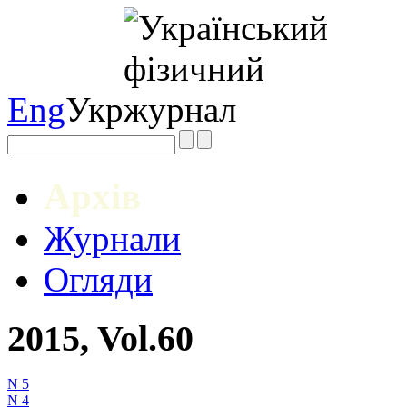
Eng
Укр
Архів
Журнали
Огляди
2015, Vol.60
N 5
N 4