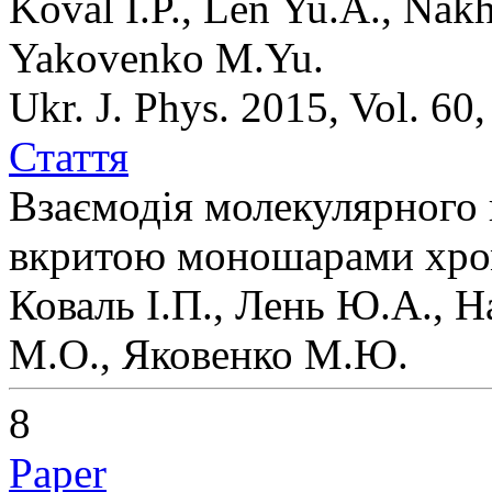
Koval I.P., Len Yu.A., Nak
Yakovenko M.Yu.
Ukr. J. Phys. 2015, Vol. 60
Стаття
Взаємодія молекулярного 
вкритою моношарами хром
Коваль І.П., Лень Ю.А., Н
М.О., Яковенко М.Ю.
8
Paper