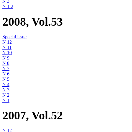
N 3
N 1-2
2008, Vol.53
Special Issue
N 12
N 11
N 10
N 9
N 8
N 7
N 6
N 5
N 4
N 3
N 2
N 1
2007, Vol.52
N 12