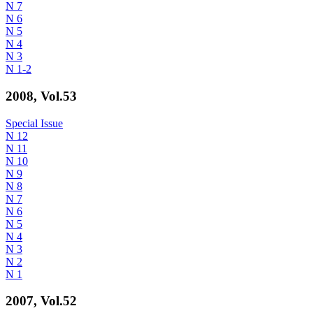
N 7
N 6
N 5
N 4
N 3
N 1-2
2008, Vol.53
Special Issue
N 12
N 11
N 10
N 9
N 8
N 7
N 6
N 5
N 4
N 3
N 2
N 1
2007, Vol.52