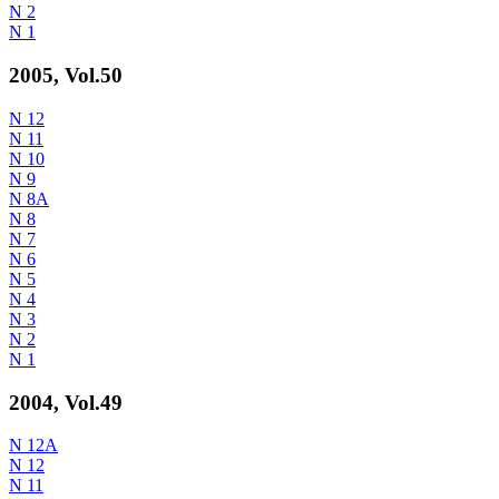
N 2
N 1
2005, Vol.50
N 12
N 11
N 10
N 9
N 8A
N 8
N 7
N 6
N 5
N 4
N 3
N 2
N 1
2004, Vol.49
N 12A
N 12
N 11