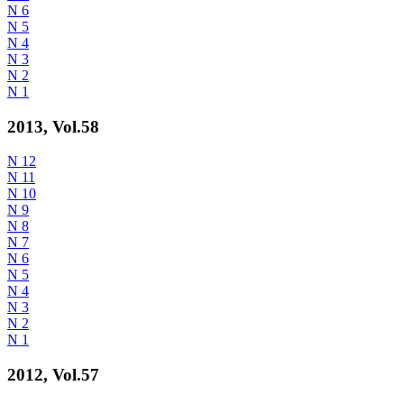
N 6
N 5
N 4
N 3
N 2
N 1
2013, Vol.58
N 12
N 11
N 10
N 9
N 8
N 7
N 6
N 5
N 4
N 3
N 2
N 1
2012, Vol.57