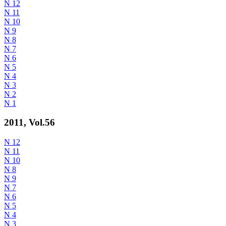
N 12
N 11
N 10
N 9
N 8
N 7
N 6
N 5
N 4
N 3
N 2
N 1
2011, Vol.56
N 12
N 11
N 10
N 8
N 9
N 7
N 6
N 5
N 4
N 3