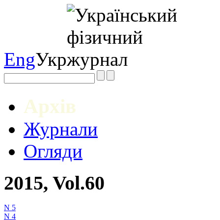
Eng
Укр
Архів
Журнали
Огляди
2015, Vol.60
N 5
N 4